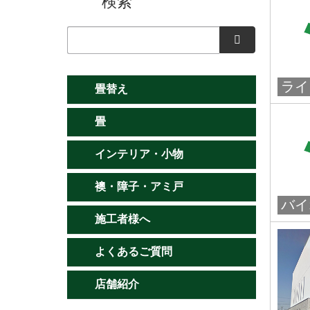
検索
検索
ライ
畳替え
畳
インテリア・小物
襖・障子・アミ戸
バイ
施工者様へ
よくあるご質問
店舗紹介