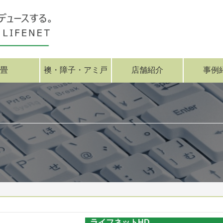
畳
襖・障子・アミ戸
店舗紹介
事例
ライフネットHD