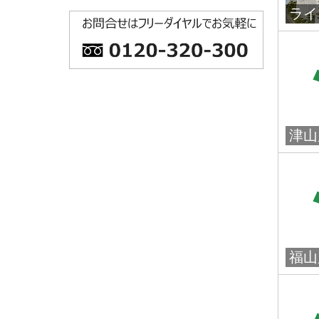
ライ
津山
福山