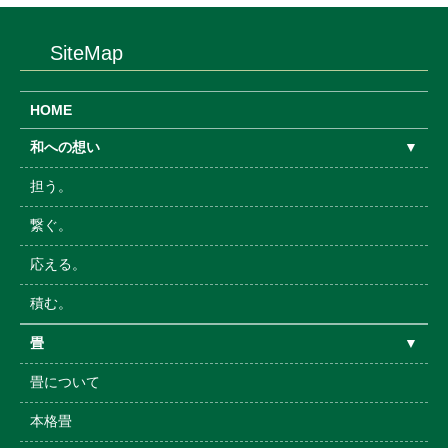
SiteMap
HOME
和への想い
▼
担う。
繋ぐ。
応える。
積む。
畳
▼
畳について
本格畳