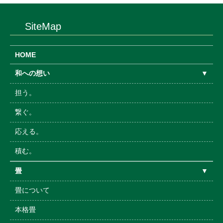
SiteMap
HOME
和への想い
▼
担う。
繋ぐ。
応える。
積む。
畳
▼
畳について
本格畳