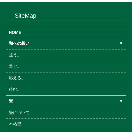
SiteMap
HOME
和への想い
▼
担う。
繋ぐ。
応える。
積む。
畳
▼
畳について
本格畳