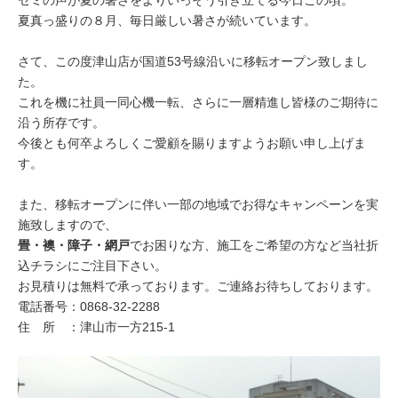
夏真っ盛りの８月、毎日厳しい暑さが続いています。
さて、この度津山店が国道53号線沿いに移転オープン致しまし
た。
これを機に社員一同心機一転、さらに一層精進し皆様のご期待に
沿う所存です。
今後とも何卒よろしくご愛顧を賜りますようお願い申し上げま
す。
また、移転オープンに伴い一部の地域でお得なキャンペーンを実
施致しますので、
畳・襖・障子・網戸
でお困りな方、施工をご希望の方など当社折
込チラシにご注目下さい。
お見積りは無料で承っております。ご連絡お待ちしております。
電話番号：0868-32-2288
住 所 ：津山市一方215-1