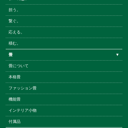
担う。
繋ぐ。
応える。
積む。
畳
▼
畳について
本格畳
ファッション畳
機能畳
インテリア小物
付属品